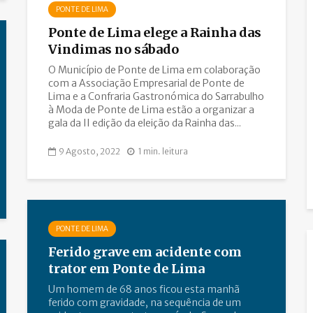
PONTE DE LIMA
Ponte de Lima elege a Rainha das
Vindimas no sábado
O Município de Ponte de Lima em colaboração
com a Associação Empresarial de Ponte de
Lima e a Confraria Gastronómica do Sarrabulho
à Moda de Ponte de Lima estão a organizar a
gala da II edição da eleição da Rainha das...
9 Agosto, 2022
1 min. leitura
PONTE DE LIMA
Ferido grave em acidente com
trator em Ponte de Lima
Um homem de 68 anos ficou esta manhã
ferido com gravidade, na sequência de um