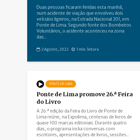
Duas pessoas ficaram feridas esta manhã,
num acidente de viação que envolveu dois
veículos ligeiros, na Estrada Nacional 201, em
Ponte de Lima. Segundo fonte dos Bombeiros
Voluntários, o acidente aconteceu na zona
das...
2 Agosto, 2022
1 min. leitura
PONTE DE LIMA
Ponte de Lima promove 26.ª Feira
do Livro
A 26.ª edição da Feira do Livro de Ponte de
Lima reúne, na Expolima, centenas de livros de
quase 100 marcas editoriais. Durante quatro
dias, o programa inclui conversas com
escritores, apresentações de livros, sessões...