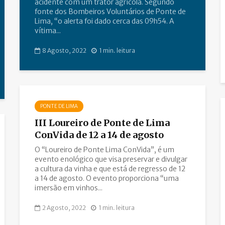
acidente com um trator agrícola. Segundo
fonte dos Bombeiros Voluntários de Ponte de
Lima, “o alerta foi dado cerca das 09h54. A
vítima...
8 Agosto, 2022
1 min. leitura
PONTE DE LIMA
III Loureiro de Ponte de Lima
ConVida de 12 a 14 de agosto
O “Loureiro de Ponte Lima ConVida”, é um
evento enológico que visa preservar e divulgar
a cultura da vinha e que está de regresso de 12
a 14 de agosto. O evento proporciona “uma
imersão em vinhos...
2 Agosto, 2022
1 min. leitura