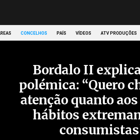
ÁREAS
CONCELHOS
PAÍS
VÍDEOS
ATV PRODUÇÕES
Bordalo II explica obra
olémica: “Quero chamar
tenção quanto aos noss
hábitos extremamente
consumistas”