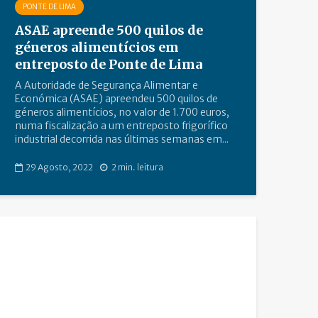
PONTE DE LIMA
ASAE apreende 500 quilos de
géneros alimentícios em
entreposto de Ponte de Lima
A Autoridade de Segurança Alimentar e
Económica (ASAE) apreendeu 500 quilos de
géneros alimentícios, no valor de 1.700 euros,
numa fiscalização a um entreposto frigorífico
industrial decorrida nas últimas semanas em...
29 Agosto, 2022
2 min. leitura