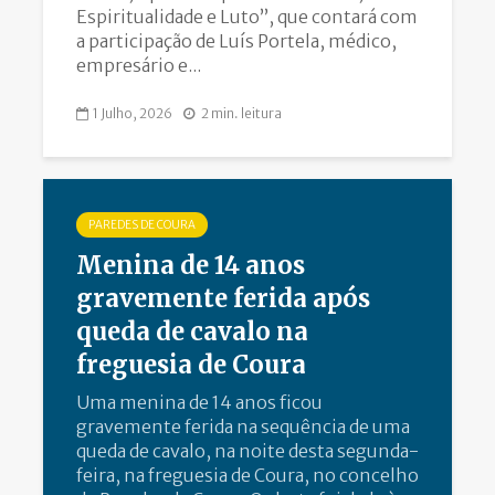
Espiritualidade e Luto”, que contará com
a participação de Luís Portela, médico,
empresário e...
1 Julho, 2026
2 min. leitura
PAREDES DE COURA
Menina de 14 anos
gravemente ferida após
queda de cavalo na
freguesia de Coura
Uma menina de 14 anos ficou
gravemente ferida na sequência de uma
queda de cavalo, na noite desta segunda-
feira, na freguesia de Coura, no concelho