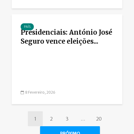
PAÍS
Presidenciais: António José
Seguro vence eleições...
8 Fevereiro, 2026
1
2
3
…
20
PRÓXIMO