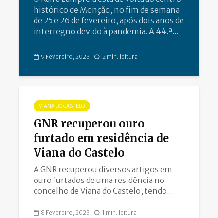
histórico de Monção, no fim de semana
de 25 e 26 de fevereiro, após dois anos de
interregno devido à pandemia. A 44.ª...
9 Fevereiro, 2023
2 min. leitura
VIANA DO CASTELO
GNR recuperou ouro
furtado em residência de
Viana do Castelo
A GNR recuperou diversos artigos em
ouro furtados de uma residência no
concelho de Viana do Castelo, tendo...
8 Fevereiro, 2023
1 min. leitura