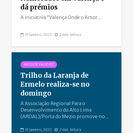
dá prémios
A iniciativa “Valença Onde o Amor...
31 Janeiro, 2023
2 min. leitura
ARCOS DE VALDEVEZ
Trilho da Laranja de
Ermelo realiza-se no
domingo
A Associação Regional Para o
Desenvolvimento do Alto Lima
(ARDAL)/Porta do Mezio promove no...
31 Janeiro, 2023
2 min. leitura