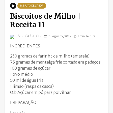
MINUTO DE SABOR
Biscoitos de Milho |
Receita 11
Andreia Barreiro
23 Agosto, 2017
1 min. leitura
INGREDIENTES
250 gramas de farinha de milho (amarela)
75 gramas de manteiga fria cortada em pedaços
100 gramas de açúcar
1 ovo médio
50 ml de água fria
1 limão (raspa da casca)
Q.b Açúcar em pó para polvilhar
PREPARAÇÃO
Passo 1: