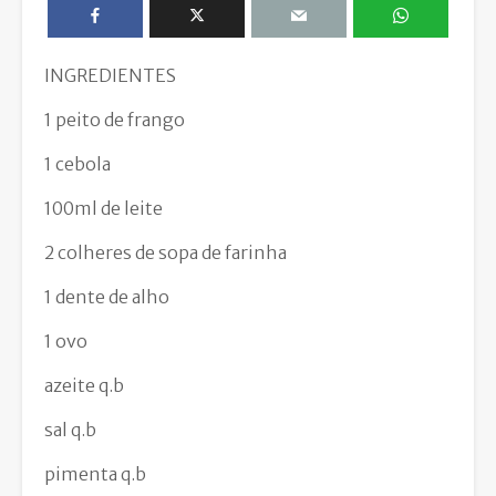
INGREDIENTES
1 peito de frango
1 cebola
100ml de leite
2 colheres de sopa de farinha
1 dente de alho
1 ovo
azeite q.b
sal q.b
pimenta q.b