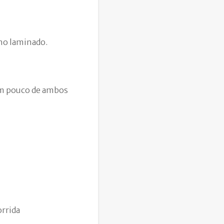
lho laminado.
um pouco de ambos
orrida