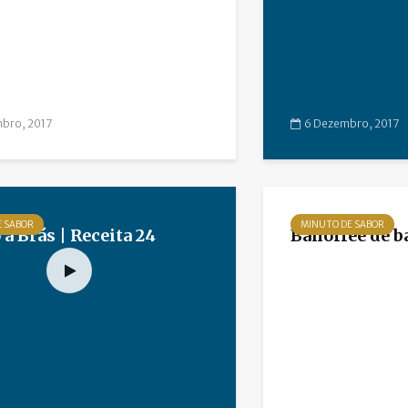
bro, 2017
6 Dezembro, 2017
E SABOR
MINUTO DE SABOR
à Brás | Receita 24
Banoffee de b