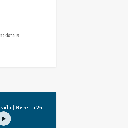
t data is
cada | Receita 25