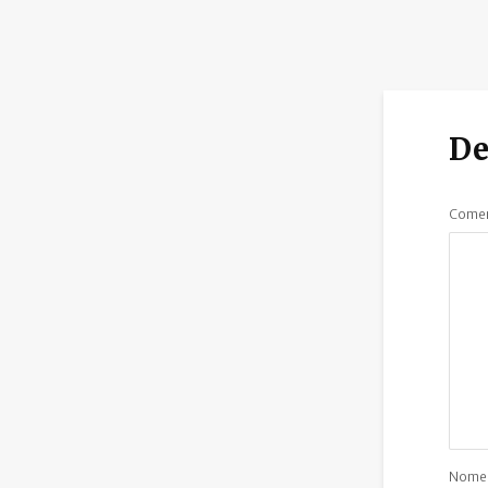
De
Comen
Nom