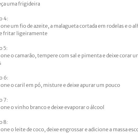
ça uma frigideira
o 4:
ione um fio de azeite, a malagueta cortada em rodelas e o a
e fritar ligeiramente
o 5:
ione o camarão, tempere com sal e pimenta e deixe corar 
s
o 6:
ione o caril em pó, misture e deixe apurar um pouco
o 7:
ione o vinho branco e deixe evaporar o álcool
o 8:
ione o leite de coco, deixe engrossar e adicione a massa esc