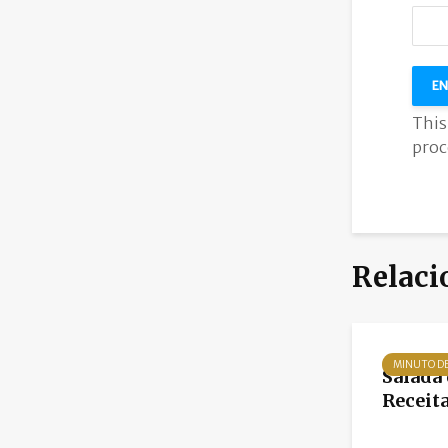
This
proc
Relaci
MINUTO D
Salada 
Receita