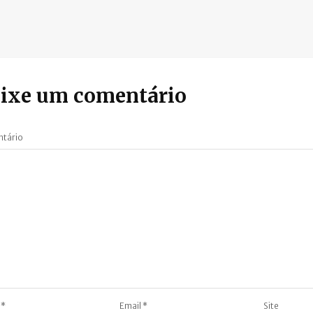
ixe um comentário
tário
e
*
Email
*
Site