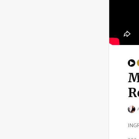
M
R
A
ING