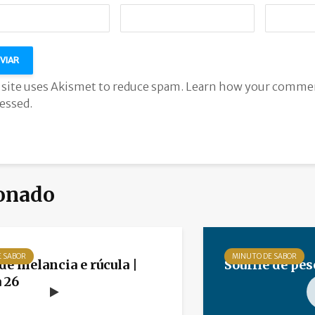
 site uses Akismet to reduce spam.
Learn how your commen
essed.
onado
E SABOR
MINUTO DE SABOR
de melancia e rúcula |
Soufflé de pes
 26