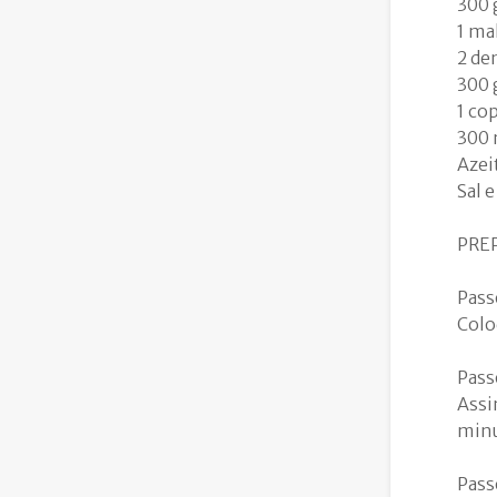
300 
1 ma
2 de
300 
1 co
300 
Azei
Sal 
PRE
Pass
Colo
Pass
Assi
minu
Pass