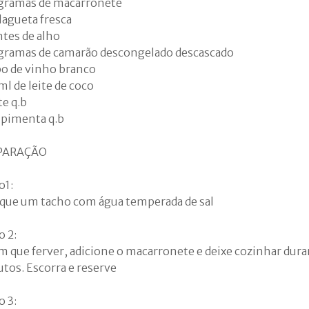
gramas de macarronete
lagueta fresca
ntes de alho
gramas de camarão descongelado descascado
po de vinho branco
ml de leite de coco
te q.b
e pimenta q.b
PARAÇÃO
o1:
que um tacho com água temperada de sal
o 2:
m que ferver, adicione o macarronete e deixe cozinhar duran
tos. Escorra e reserve
o 3: