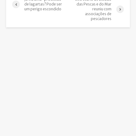
de lagartas? Pode ser
das Pescas e do Mar
um perigo escondido
reuniu com
associações de
pescadores