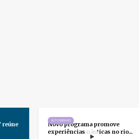
ALTO MINHO
 reúne
Novo programa promove
experiências náuticas no rio...