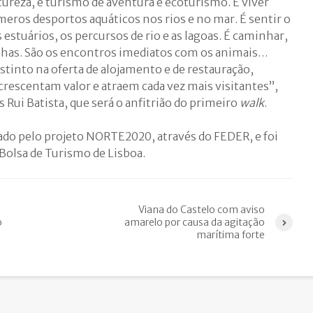
ureza, é turismo de aventura e ecoturismo. É viver
eros desportos aquáticos nos rios e no mar. É sentir o
s estuários, os percursos de rio e as lagoas. É caminhar,
nhas. São os encontros imediatos com os animais…
tinto na oferta de alojamento e de restauração,
acrescentam valor e atraem cada vez mais visitantes”,
s Rui Batista, que será o anfitrião do primeiro
walk
.
do pelo projeto NORTE2020, através do FEDER, e foi
olsa de Turismo de Lisboa.
Viana do Castelo com aviso
o
amarelo por causa da agitação
marítima forte