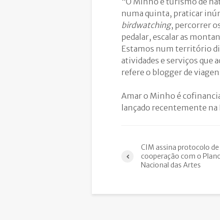
“O Minho é turismo de nat
numa quinta, praticar inúm
birdwatching
, percorrer o
pedalar, escalar as monta
Estamos num território dis
atividades e serviços que 
refere o blogger de viagen
Amar o Minho é cofinancia
lançado recentemente na B
CIM assina protocolo de
cooperação com o Plan
Nacional das Artes