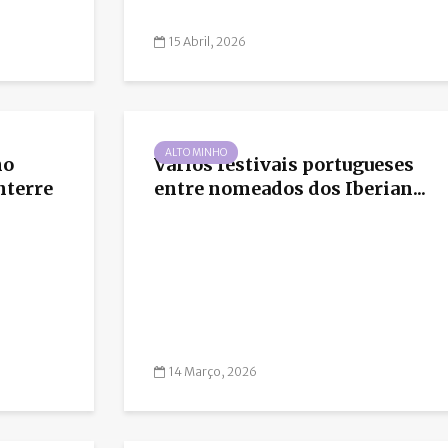
15 Abril, 2026
ALTO MINHO
ho
Vários festivais portugueses
nterre
entre nomeados dos Iberian...
14 Março, 2026