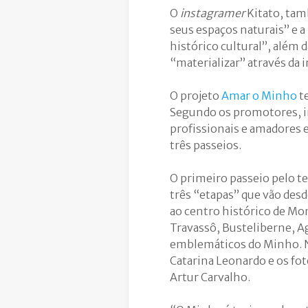
O
instagramer
Kitato, tam
seus espaços naturais” e a
histórico cultural”, além 
“materializar” através da 
O projeto
Amar o Minho
te
Segundo os promotores, in
profissionais e amadores 
três passeios.
O primeiro passeio pelo te
três “etapas” que vão des
ao centro histórico de Mo
Travassô, Busteliberne, Ag
emblemáticos do Minho. N
Catarina Leonardo e os fo
Artur Carvalho.