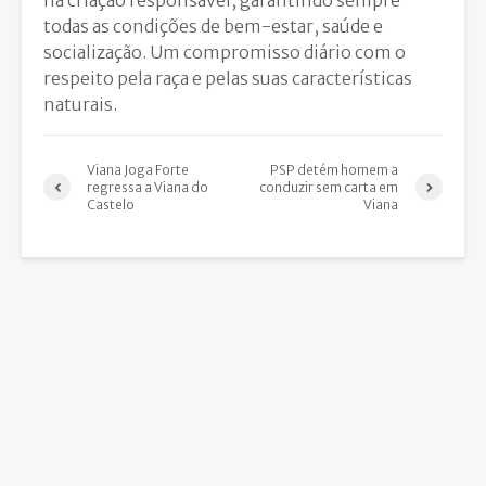
todas as condições de bem-estar, saúde e
socialização. Um compromisso diário com o
respeito pela raça e pelas suas características
naturais.
Viana Joga Forte
PSP detém homem a
regressa a Viana do
conduzir sem carta em
Castelo
Viana