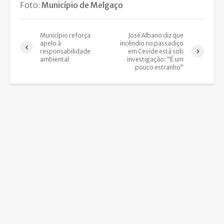
Foto:
Município de Melgaço
Município reforça
José Albano diz que
apelo à
incêndio no passadiço
responsabilidade
em Cevide está sob
ambiental
investigação: “É um
pouco estranho”