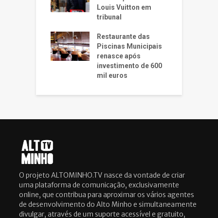
Louis Vuitton em
tribunal
Restaurante das
Piscinas Municipais
renasce após
investimento de 600
mil euros
O projeto ALTOMINHO.TV nasce da vontade de criar
uma plataforma de comunicação, exclusivamente
online, que contribua para aproximar os vários agentes
de desenvolvimento do Alto Minho e simultaneamente
divulgar, através de um suporte acessível e gratuito,