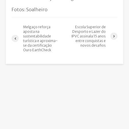
Fotos: Soalheiro
Melgaço reforça
Escola Superior de
aposta na
Desporto e Lazer do
sustentabilidade
IPVC assinala 15 anos
turística e aproxima-
entre conquistas e
se da certificação
novos desafios
Ouro EarthCheck