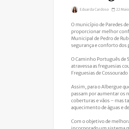
Eduarda Cardoso
22 Maio
O município de Paredes de 
proporcionar melhor confo
Municipal de Pedro de Rub
segurança e conforto dos 
O Caminho Português de Sa
atravessa as freguesias c
Freguesias de Cossourado 
Assim, para o Albergue qu
passam por aumentar os ní
coberturas e vãos – mas t
aquecimento de águas e de
Com o objetivo de melhora
incorporado um sistema m