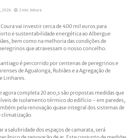
, 2026
2 min. leitura
Coura vai investir cerca de 400 mil euros para
rto e sustentabilidade energética ao Albergue
iães, bem como na melhoria das condições de
peregrinos que atravessam o nosso concelho.
ntiago é percorrido por centenas de peregrinos e
ourenses de Agualonga, Rubiães e a Agregação de
e Linhares.
e agora completa 20 ano,s são propostas medidas que
veis de isolamento térmico do edifício – em paredes,
ambém pela renovação quase integral dos sistemas de
 climatização.
r a salubridade dos espaços de camarata, será
ecânico de renovação de ar. Este conjunto de medidas