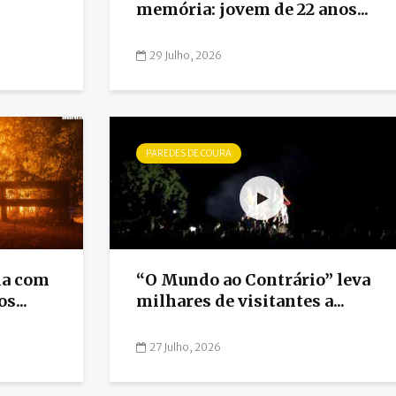
memória: jovem de 22 anos...
29 Julho, 2026
PAREDES DE COURA
ia com
“O Mundo ao Contrário” leva
s...
milhares de visitantes a...
27 Julho, 2026