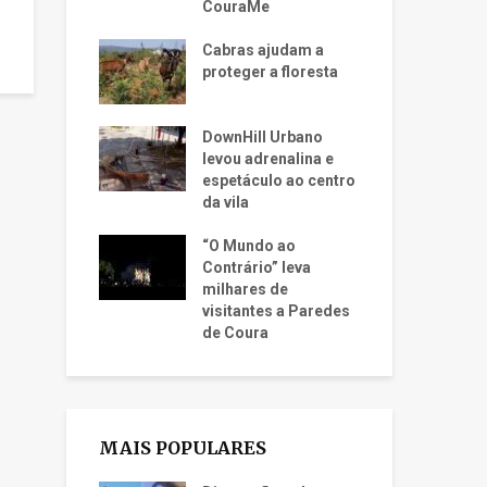
CouraMe
Cabras ajudam a
proteger a floresta
DownHill Urbano
levou adrenalina e
espetáculo ao centro
da vila
“O Mundo ao
Contrário” leva
milhares de
visitantes a Paredes
de Coura
MAIS POPULARES