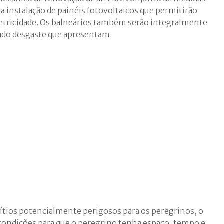
instalação de painéis fotovoltaicos que permitirão
etricidade. Os balneários também serão integralmente
ado desgaste que apresentam.
sítios potencialmente perigosos para os peregrinos, o
condições para que o peregrino tenha espaço, tempo e