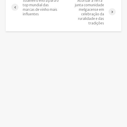
Soalheiro entra para o
“Acordar a Terra”
top mundial das
junta comunidade
marcas de vinho mais
melgacense em
influentes
celebração da
ruralidade e das
tradições