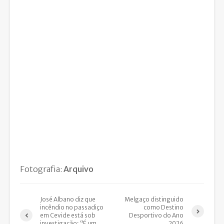
Fotografia:
Arquivo
José Albano diz que
Melgaço distinguido
incêndio no passadiço
como Destino
em Cevide está sob
Desportivo do Ano
investigação: “É um
2026