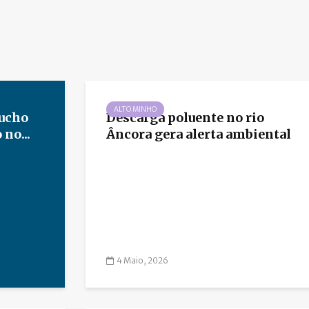
ALTO MINHO
tucho
Descarga poluente no rio
no...
Âncora gera alerta ambiental
4 Maio, 2026