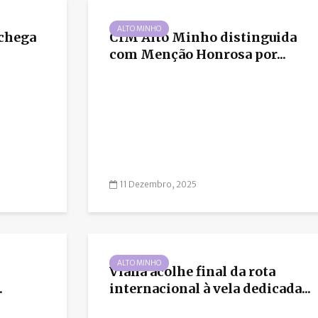
ALTO MINHO
 chega
CIM Alto Minho distinguida
com Menção Honrosa por...
11 Dezembro, 2025
ALTO MINHO
Viana acolhe final da rota
.
internacional à vela dedicada...