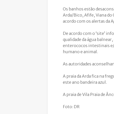
Os banhos estão desaconse
Arda/Bico, Afife, Viana do
acordo com os alertas da 
De acordo com o ‘site’ inf
qualidade da água balnear,
enterococos intestinais e/
humano e animal.
As autoridades aconselha
A praia da Arda fica na fre
este ano bandeira azul.
A praia de Vila Praia de Â
Foto: DR