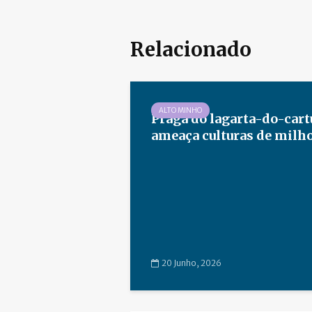
Relacionado
ALTO MINHO
Praga do lagarta-do-car
ameaça culturas de milho 
20 Junho, 2026