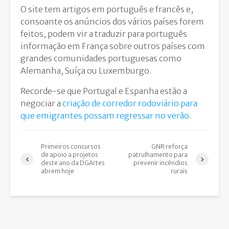
O site tem artigos em português e francês e,
consoante os anúncios dos vários países forem
feitos, podem vir a traduzir para português
informação em França sobre outros países com
grandes comunidades portuguesas como
Alemanha, Suíça ou Luxemburgo.
Recorde-se que Portugal e Espanha estão a
negociar a
criação de corredor rodoviário para
que emigrantes possam regressar no verão
.
Primeiros concursos
GNR reforça
de apoio a projetos
patrulhamento para
deste ano da DGArtes
prevenir incêndios
abrem hoje
rurais