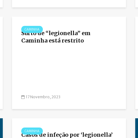
CAMINHA
Surto de “legionella” em
Caminha está restrito
17 Novembro, 2023
CAMINHA
Casos de infeção por ‘legionella’