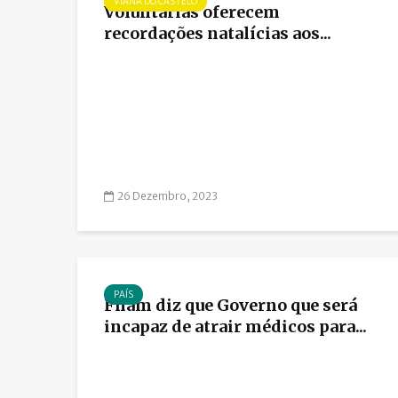
VIANA DO CASTELO
Voluntárias oferecem
recordações natalícias aos...
26 Dezembro, 2023
PAÍS
Fnam diz que Governo que será
incapaz de atrair médicos para...