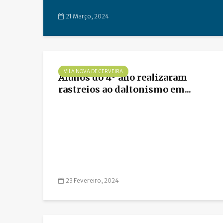
21 Março, 2024
VILA NOVA DE CERVEIRA
Alunos do 4º ano realizaram
rastreios ao daltonismo em...
23 Fevereiro, 2024