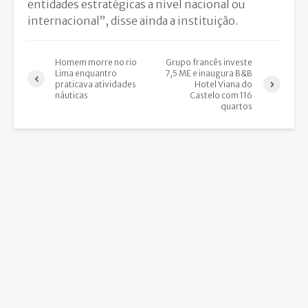
entidades estratégicas a nível nacional ou
internacional”, disse ainda a instituição.
Homem morre no rio
Grupo francês investe
Lima enquantro
7,5 ME e inaugura B&B
praticava atividades
Hotel Viana do
náuticas
Castelo com 116
quartos