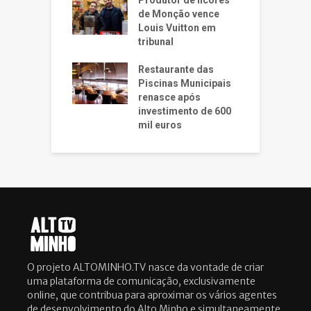
de Monção vence
Louis Vuitton em
tribunal
Restaurante das
Piscinas Municipais
renasce após
investimento de 600
mil euros
O projeto ALTOMINHO.TV nasce da vontade de criar
uma plataforma de comunicação, exclusivamente
online, que contribua para aproximar os vários agentes
de desenvolvimento do Alto Minho e simultaneamente