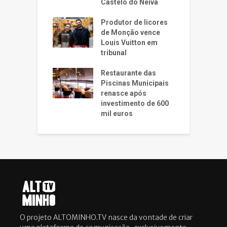
Castelo do Neiva
Produtor de licores
de Monção vence
Louis Vuitton em
tribunal
Restaurante das
Piscinas Municipais
renasce após
investimento de 600
mil euros
O projeto ALTOMINHO.TV nasce da vontade de criar