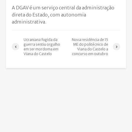
A DGAV é um serviço central da administração
direta do Estado, com autonomia
administrativa.
Ucraniana fugida da
Nova residência de 15
guerra sentiu orgulho
ME do politécnico de
em ser mordoma em
Viana do Castelo a
Viana do Castelo
concurso em outubro