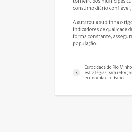
torneira dos munícipes c
consumo diário confiável, 
A autarquia sublinha o rigo
indicadores de qualidade
forma constante, assegura
população.
Eurocidade do Rio Minho
estratégias para reforça
economia e turismo