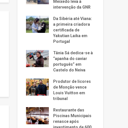
Meixedo leva à
intervenção da GNR
Da Sibéria até Viana:
a primeira criadora
certificada de
Yakutian Laika em
Portugal
Tânia Sá dedica-se à
“apanha do caviar
português” em
Castelo do Neiva
Produtor de licores
de Monção vence
Louis Vuitton em
tribunal
Restaurante das
Piscinas Municipais
renasce após
investimento de 600