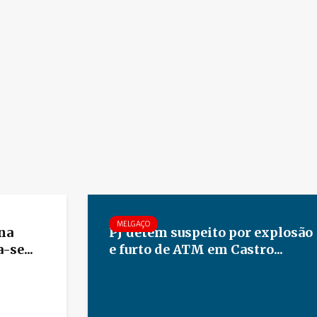
MELGAÇO
na
PJ detém suspeito por explosão
-se...
e furto de ATM em Castro...