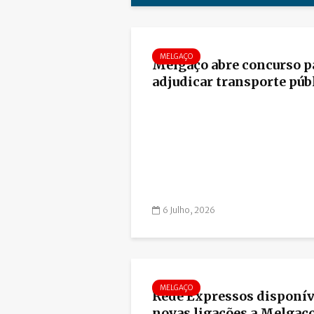
MELGAÇO
Melgaço abre concurso p
adjudicar transporte públ
6 Julho, 2026
MELGAÇO
Rede Expressos disponív
novas ligações a Melgaç