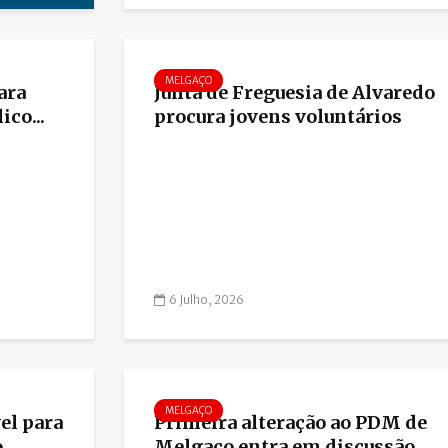
MELGAÇO
ara
Junta de Freguesia de Alvaredo
ico...
procura jovens voluntários
6 Julho, 2026
MELGAÇO
el para
Primeira alteração ao PDM de
o
Melgaço entra em discussão...