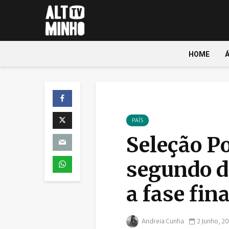
HOME
PAÍS
Seleção P
segundo d
a fase fin
Andreia Cunha
2 Junho, 2