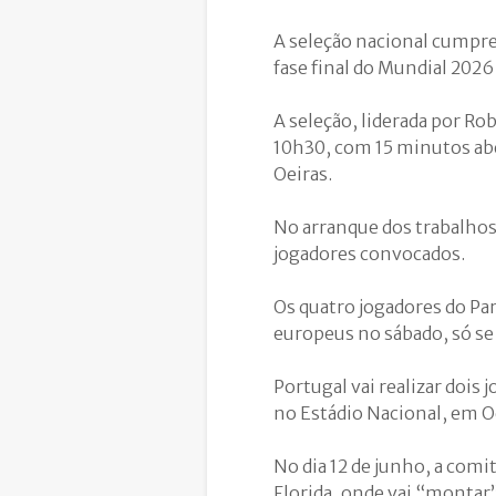
A seleção nacional cumpre,
fase final do Mundial 2026
A seleção, liderada por R
10h30, com 15 minutos abe
Oeiras.
No arranque dos trabalhos
jogadores convocados.
Os quatro jogadores do Pa
europeus no sábado, só se
Portugal vai realizar dois 
no Estádio Nacional, em Oe
No dia 12 de junho, a comi
Florida, onde vai “montar”