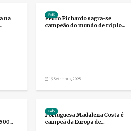
PAÍS
a na
Pedro Pichardo sagra-se
.
campeão do mundo de triplo...
19 Setembro, 2025
PAÍS
Portuguesa Madalena Costa é
00...
campeã da Europa de...