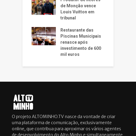
de Monção vence
Louis Vuitton em
tribunal
Restaurante das
Piscinas Municipais
renasce após
investimento de 600
mil euros
O projeto ALTOMINHO.TV nasce da vontade de criar
uma plataforma de comunicação, exclusivamente
online, que contribua para aproximar os vários agentes
de desenvolvimento do Alto Minho e simultaneamente