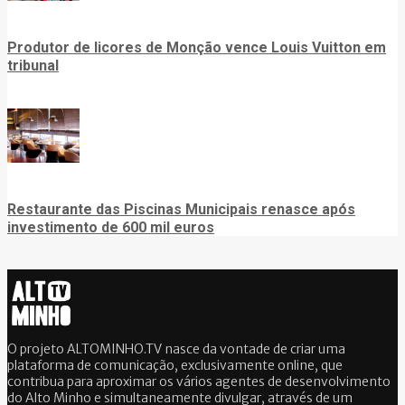
Produtor de licores de Monção vence Louis Vuitton em
tribunal
Restaurante das Piscinas Municipais renasce após
investimento de 600 mil euros
O projeto ALTOMINHO.TV nasce da vontade de criar uma
plataforma de comunicação, exclusivamente online, que
contribua para aproximar os vários agentes de desenvolvimento
do Alto Minho e simultaneamente divulgar, através de um