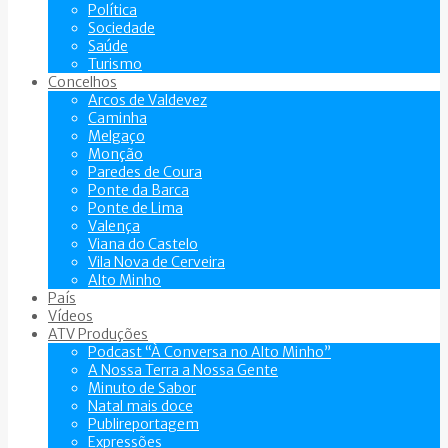
Política
Sociedade
Saúde
Turismo
Concelhos
Arcos de Valdevez
Caminha
Melgaço
Monção
Paredes de Coura
Ponte da Barca
Ponte de Lima
Valença
Viana do Castelo
Vila Nova de Cerveira
Alto Minho
País
Vídeos
ATV Produções
Podcast “À Conversa no Alto Minho”
A Nossa Terra a Nossa Gente
Minuto de Sabor
Natal mais doce
Publireportagem
Expressões