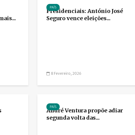
PAÍS
Presidenciais: António José
ais...
Seguro vence eleições...
8 Fevereiro, 2026
PAÍS
s
André Ventura propõe adiar
segunda volta das...