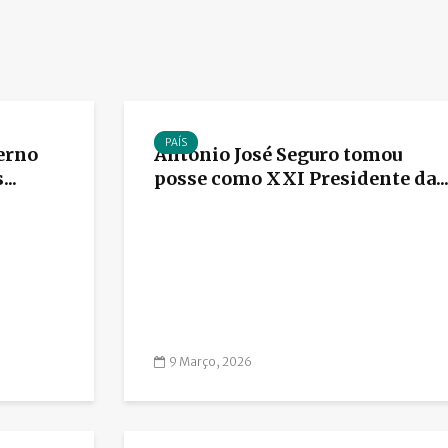
PAÍS
erno
António José Seguro tomou
..
posse como XXI Presidente da..
9 Março, 2026