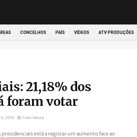
ÁREAS
CONCELHOS
PAÍS
VÍDEOS
ATV PRODUÇÕES
ais: 21,18% dos
já foram votar
iro, 2026
1 min. leitura
s presidenciais está a registar um aumento face ao