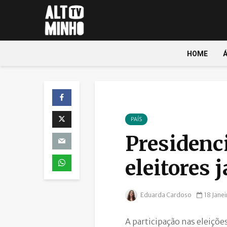
HOME
PAÍS
Presidenci
eleitores 
Eduarda Cardoso
18 Jane
A participação nas eleiçõe