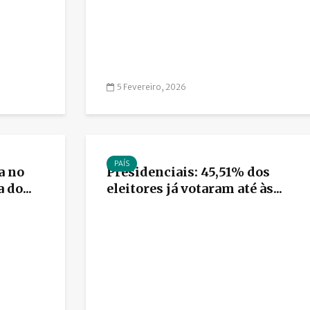
5 Fevereiro, 2026
PAÍS
a no
Presidenciais: 45,51% dos
 do...
eleitores já votaram até às...