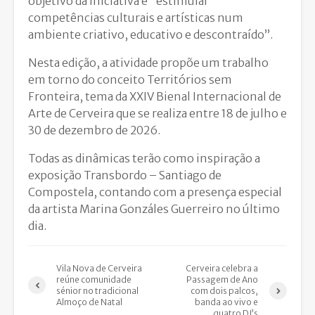
objetivo da iniciativa é “estimular
competências culturais e artísticas num
ambiente criativo, educativo e descontraído”.
Nesta edição, a atividade propõe um trabalho
em torno do conceito Territórios sem
Fronteira, tema da XXIV Bienal Internacional de
Arte de Cerveira que se realiza entre 18 de julho e
30 de dezembro de 2026.
Todas as dinâmicas terão como inspiração a
exposição Transbordo – Santiago de
Compostela, contando com a presença especial
da artista Marina Gonzáles Guerreiro no último
dia.
Vila Nova de Cerveira
Cerveira celebra a
reúne comunidade
Passagem de Ano
sénior no tradicional
com dois palcos,
Almoço de Natal
banda ao vivo e
quatro DJ’s