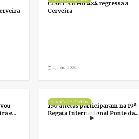
CISET Xtrem 4×4 regressa a
erveira
Cerveira
2 Junho, 2026
VILA NOVA DE CERVEIRA
evou
150 atletas participaram na 19ª
ra e...
Regata Internacional Ponte da...