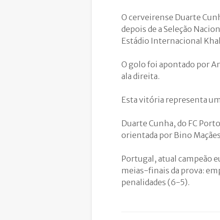
O cerveirense Duarte Cun
depois de a Seleção Naciona
Estádio Internacional Khal
O golo foi apontado por A
ala direita.
Esta vitória representa um
Duarte Cunha, do FC Porto
orientada por Bino Maçã
Portugal, atual campeão e
meias-finais da prova: emp
penalidades (6-5).