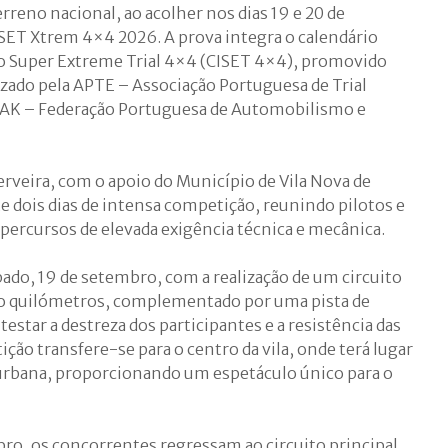
reno nacional, ao acolher nos dias 19 e 20 de
SET Xtrem 4×4 2026. A prova integra o calendário
ico Super Extreme Trial 4×4 (CISET 4×4), promovido
zado pela APTE – Associação Portuguesa de Trial
FPAK – Federação Portuguesa de Automobilismo e
erveira, com o apoio do Município de Vila Nova de
e dois dias de intensa competição, reunindo pilotos e
percursos de elevada exigência técnica e mecânica.
ado, 19 de setembro, com a realização de um circuito
o quilómetros, complementado por uma pista de
estar a destreza dos participantes e a resistência das
ição transfere-se para o centro da vila, onde terá lugar
urbana, proporcionando um espetáculo único para o
o, os concorrentes regressam ao circuito principal