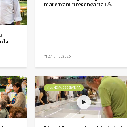
marcaram presença na 1.ª...
a
da...
27 Julho, 2026
VILA NOVA DE CERVEIRA