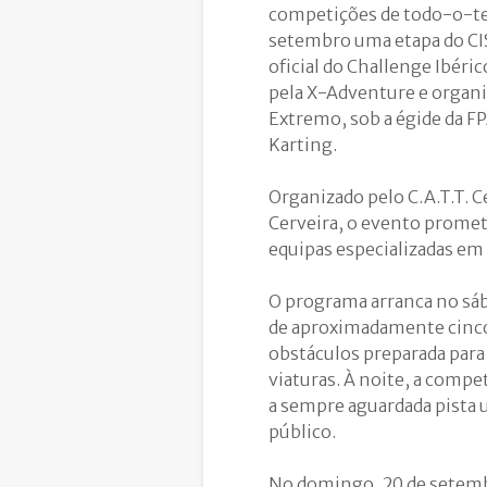
competições de todo-o-ter
setembro uma etapa do CI
oficial do Challenge Ibér
pela X-Adventure e organi
Extremo, sob a égide da 
Karting.
Organizado pelo C.A.T.T. C
Cerveira, o evento promet
equipas especializadas em 
O programa arranca no sáb
de aproximadamente cinc
obstáculos preparada para t
viaturas. À noite, a compet
a sempre aguardada pista 
público.
No domingo, 20 de setembr