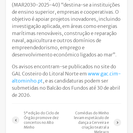
(MAR2030-2025-40) “destina-se a instituições
de ensino superior, empresas e cooperativas. O
objetivo é apoiar projetos inovadores, incluindo
investigação aplicada, em áreas como energias
marítimas renováveis, construção e reparação
naval, aquicultura e outros domínios de
empreendedorismo, emprego e
desenvolvimento económico ligados ao mar”.
Os avisos encontram-se publicados no site do
GAL Costeiro do Litoral Norte em
www.gac.cim-
altominho.pt
, e as candidaturas podem ser
submetidas no Balcão dos Fundos até 30 de abril
de 2026.
5ª edição do Ciclo de
Comédias do Minho
Órgão promove dez
levam espetáculo de
concertos no Alto
dança a Cerveira e
Minho
criação teatral a
Melgaço