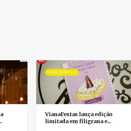
VIANA DO CASTELO
na
VianaFestas lança edição
.
limitada em filigrana e...