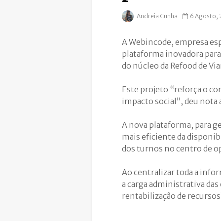
Andreia Cunha
6 Agosto, 
A Webincode, empresa esp
plataforma inovadora para 
do núcleo da Refood de Via
Este projeto “reforça o c
impacto social”, deu nota 
A nova plataforma, para g
mais eficiente da disponib
dos turnos no centro de op
Ao centralizar toda a inf
a carga administrativa das
rentabilização de recursos