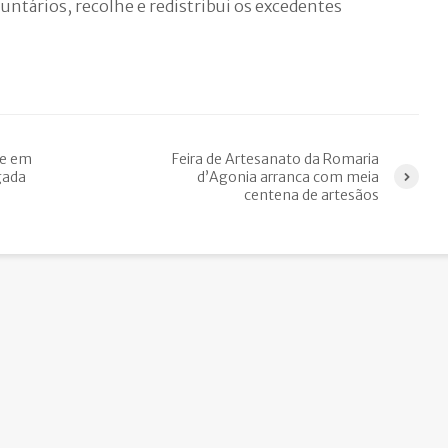
untários, recolhe e redistribui os excedentes
te em
Feira de Artesanato da Romaria
gada
d’Agonia arranca com meia
centena de artesãos