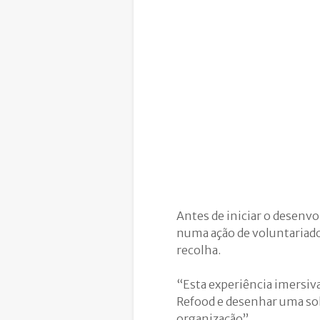
Antes de iniciar o desenv
numa ação de voluntariado
recolha.
“Esta experiência imersiv
Refood e desenhar uma solu
organização”.