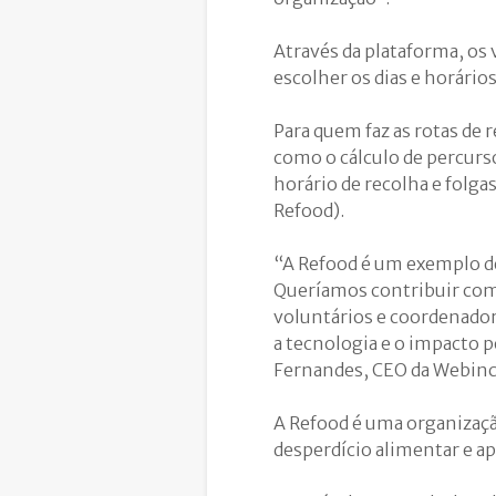
Através da plataforma, os
escolher os dias e horário
Para quem faz as rotas de 
como o cálculo de percurs
horário de recolha e folga
Refood).
“A Refood é um exemplo de
Queríamos contribuir com 
voluntários e coordenadore
a tecnologia e o impacto 
Fernandes, CEO da Webinc
A Refood é uma organizaçã
desperdício alimentar e ap