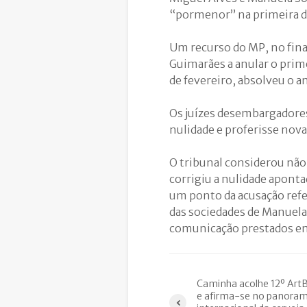
“pormenor” na primeira de
Um recurso do MP, no fina
Guimarães a anular o prime
de fevereiro, absolveu o a
Os juízes desembargadores
nulidade e proferisse nova
O tribunal considerou não
corrigiu a nulidade apont
um ponto da acusação refe
das sociedades de Manuela 
comunicação prestados em
Caminha acolhe 12º Art
e afirma-se no panora