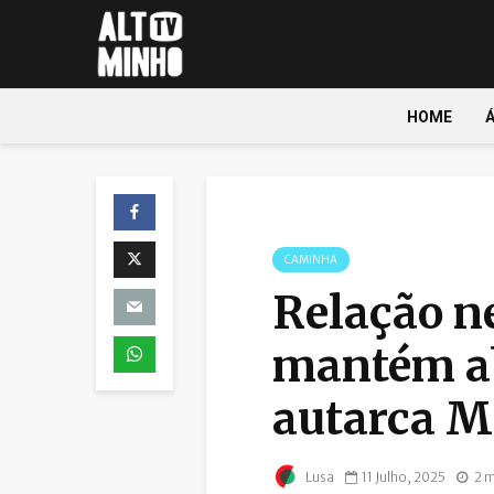
HOME
CAMINHA
Relação n
mantém ab
autarca M
11 Julho, 2025
2 m
Lusa