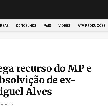
ÁREAS
CONCELHOS
PAÍS
VÍDEOS
ATV PRODUÇÕES
ega recurso do MP e
solvição de ex-
iguel Alves
in. leitura