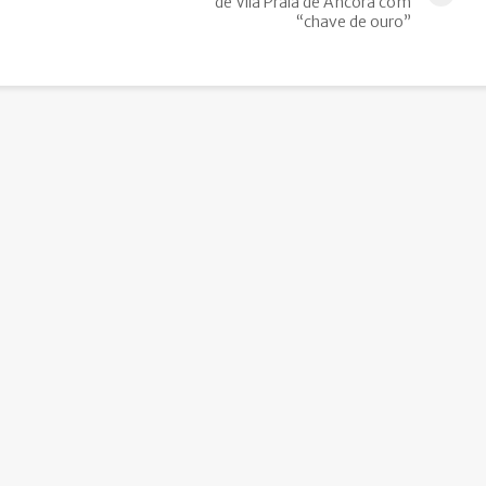
de Vila Praia de Âncora com
“chave de ouro”