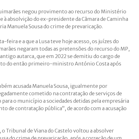
Guimarães negou provimento ao recurso do Ministério
e à absolvição do ex-presidente da Câmara de Caminha
ria Manuela Sousa do crime de prevaricação.
-feira e a que a Lusa teve hoje acesso, os juízes do
imarães negaram todas as pretensões do recurso do MP,
antigo autarca, que em 2022 se demitiu do cargo de
nto do então primeiro-ministro António Costa após
mbém acusada Manuela Sousa, igualmente por
egadamente cometido na contratação de serviços de
 para o município a sociedades detidas pela empresária
o de contratação pública”, de acordo com a acusação
o Tribunal de Viana do Castelo voltou a absolver
usa do crime de prevaricação, após a correção de um