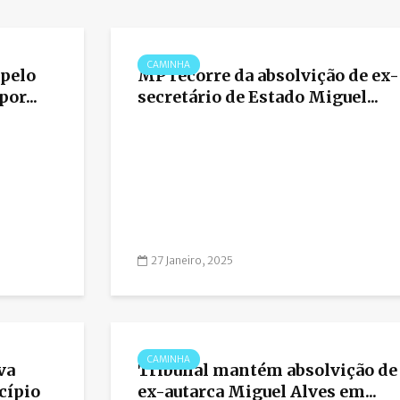
CAMINHA
pelo
MP recorre da absolvição de ex-
or...
secretário de Estado Miguel...
27 Janeiro, 2025
CAMINHA
va
Tribunal mantém absolvição de
cípio
ex-autarca Miguel Alves em...