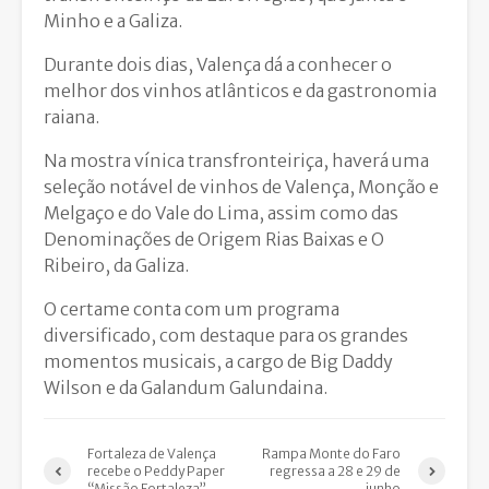
Minho e a Galiza.
Durante dois dias, Valença dá a conhecer o
melhor dos vinhos atlânticos e da gastronomia
raiana.
Na mostra vínica transfronteiriça, haverá uma
seleção notável de vinhos de Valença, Monção e
Melgaço e do Vale do Lima, assim como das
Denominações de Origem Rias Baixas e O
Ribeiro, da Galiza.
O certame conta com um programa
diversificado, com destaque para os grandes
momentos musicais, a cargo de Big Daddy
Wilson e da Galandum Galundaina.
Fortaleza de Valença
Rampa Monte do Faro
recebe o Peddy Paper
regressa a 28 e 29 de
“Missão Fortaleza”
junho