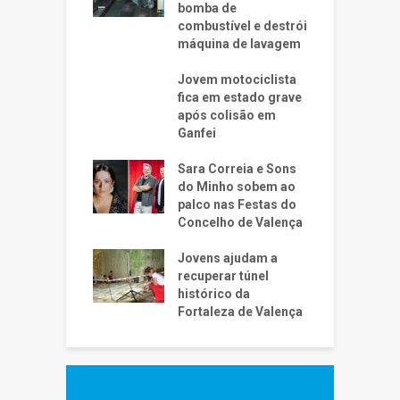
bomba de
combustível e destrói
máquina de lavagem
Jovem motociclista
fica em estado grave
após colisão em
Ganfei
Sara Correia e Sons
do Minho sobem ao
palco nas Festas do
Concelho de Valença
Jovens ajudam a
recuperar túnel
histórico da
Fortaleza de Valença