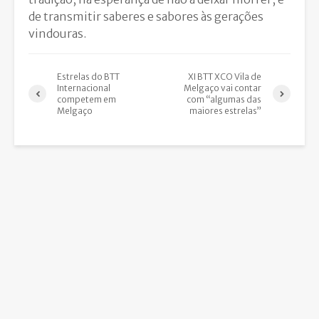
de transmitir saberes e sabores às gerações
vindouras.
Estrelas do BTT
XI BTT XCO Vila de
Internacional
Melgaço vai contar
competem em
com “algumas das
Melgaço
maiores estrelas”