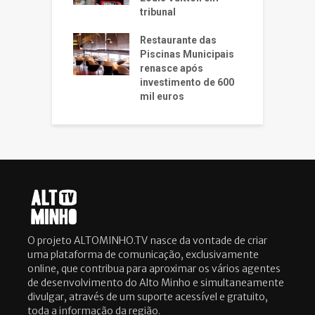
tribunal
Restaurante das
Piscinas Municipais
renasce após
investimento de 600
mil euros
O projeto ALTOMINHO.TV nasce da vontade de criar
uma plataforma de comunicação, exclusivamente
online, que contribua para aproximar os vários agentes
de desenvolvimento do Alto Minho e simultaneamente
divulgar, através de um suporte acessível e gratuito,
toda a informação da região.