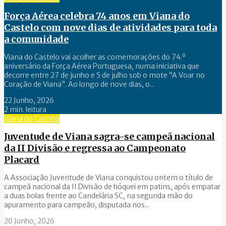
Força Aérea celebra 74 anos em Viana do
Castelo com nove dias de atividades para toda
a comunidade
Viana do Castelo vai acolher as comemorações do 74.º
aniversário da Força Aérea Portuguesa, numa iniciativa que
decorre entre 27 de junho e 5 de julho sob o mote “A Voar no
Coração de Viana”. Ao longo de nove dias, o...
22 Junho, 2026
2 min. leitura
Viana do Castelo
Juventude de Viana sagra-se campeã nacional
da II Divisão e regressa ao Campeonato
Placard
A Associação Juventude de Viana conquistou ontem o título de
campeã nacional da II Divisão de hóquei em patins, após empatar
a duas bolas frente ao Candelária SC, na segunda mão do
apuramento para campeão, disputada nos...
20 Junho, 2026