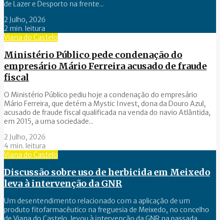
de Lazer e Desporto na frente...
2 Julho, 2026
2 min. leitura
Viana do Castelo
Ministério Público pede condenação do
empresário Mário Ferreira acusado de fraude
fiscal
O Ministério Público pediu hoje a condenação do empresário
Mário Ferreira, que detém a Mystic Invest, dona da Douro Azul,
acusado de fraude fiscal qualificada na venda do navio Atlântida,
em 2015, a uma sociedade...
2 Julho, 2026
4 min. leitura
Viana do Castelo
Discussão sobre uso de herbicida em Meixedo
leva à intervenção da GNR
Um desentendimento relacionado com a aplicação de um
produto fitofarmacêutico na freguesia de Meixedo, no concelho
de Viana do Castelo, levou à intervenção da GNR na passada