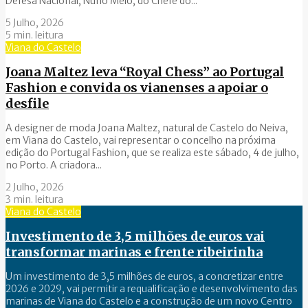
Defesa Nacional, Nuno Melo, do Chefe do...
5 Julho, 2026
5 min. leitura
Viana do Castelo
Joana Maltez leva “Royal Chess” ao Portugal
Fashion e convida os vianenses a apoiar o
desfile
A designer de moda Joana Maltez, natural de Castelo do Neiva,
em Viana do Castelo, vai representar o concelho na próxima
edição do Portugal Fashion, que se realiza este sábado, 4 de julho,
no Porto. A criadora...
2 Julho, 2026
3 min. leitura
Viana do Castelo
Investimento de 3,5 milhões de euros vai
transformar marinas e frente ribeirinha
Um investimento de 3,5 milhões de euros, a concretizar entre
2026 e 2029, vai permitir a requalificação e desenvolvimento das
marinas de Viana do Castelo e a construção de um novo Centro