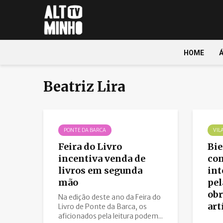
HOME
Beatriz Lira
PONTE DA BARCA
VIL
Feira do Livro
Bie
incentiva venda de
co
livros em segunda
int
mão
pel
obr
Na edição deste ano da Feira do
art
Livro de Ponte da Barca, os
aficionados pela leitura podem...