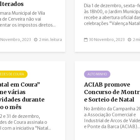
lterados
Dia 1 de dezembro, sexta-fe
às 18h00, o Jardim Municip
mara Municipal de Vila
recebe a abertura oficial da
 de Cerveira não vai
celebrações “Valença Natal.
ntar os impostos diretos...
 Novembro, 2023
2 min. leitura
30 Novembro, 2023
2 mi
EDES DE COURA
ALTO MINHO
tal em Coura”
ACIAB promove
ne várias
Concurso de Montr
vidades durante
e Sorteio de Natal
o o mês
No âmbito da Campanha 2
a Associação Comercial e
2 e 31 de dezembro,
Industrial de Arcos de Vald
des de Coura assinala o
e Ponte da Barca (ACIAB)...
 com a iniciativa “Natal...