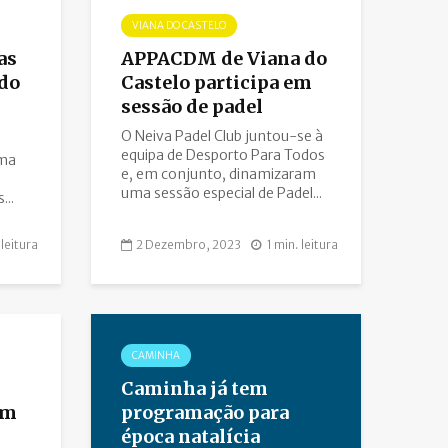
VIANA DO CASTELO
as
APPACDM de Viana do
udo
Castelo participa em
sessão de padel
O Neiva Padel Club juntou-se à
equipa de Desporto Para Todos
ima
e, em conjunto, dinamizaram
uma sessão especial de Padel...
...
 leitura
2 Dezembro, 2023
1 min. leitura
CAMINHA
Caminha já tem
em
programação para
época natalícia