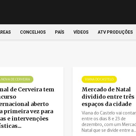
ÁREAS
CONCELHOS
PAÍS
VÍDEOS
ATV PRODUÇÕES
A NOVA DE CERVEIRA
VIANA DO CASTELO
nal de Cerveira tem
Mercado de Natal
ncurso
dividido entre três
ernacional aberto
espaços da cidade
a primeira vez para
Viana do Castelo vai contar
as e intervenções
entre os dias 8 e 23 de
dezembro, com um Mercad
ísticas...
Natal que se divide entre a..