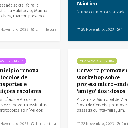
Náutico
assada sexta-feira, a
stra da Habitação, Marina
Numa cerimónia realizada...
alves, marcou presença...
 Novembro, 2023
2 min. leitura
28 Novembro, 2023
1 mi
OS DE VALDEVEZ
VILA NOVA DE CERVEIRA
icípio renova
Cerveira promoveu
tocolos de
workshop sobre
nsportes e
projeto micro-ond
eições escolares
‘amigo’ dos idosos
nicípio de Arcos de
A Câmara Municipal de Vila
evez renovou a assinatura
Nova de Cerveira promoveu
protocolos ao nível dos...
passada quinta-feira, um...
 Novembro, 2023
1 min. leitura
28 Novembro, 2023
2 mi