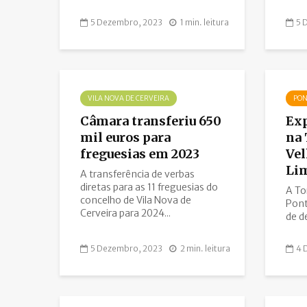
5 Dezembro, 2023
1 min. leitura
5 
VILA NOVA DE CERVEIRA
PON
Câmara transferiu 650
Exp
mil euros para
na 
freguesias em 2023
Vel
Li
A transferência de verbas
diretas para as 11 freguesias do
A To
concelho de Vila Nova de
Pont
Cerveira para 2024...
de d
5 Dezembro, 2023
2 min. leitura
4 