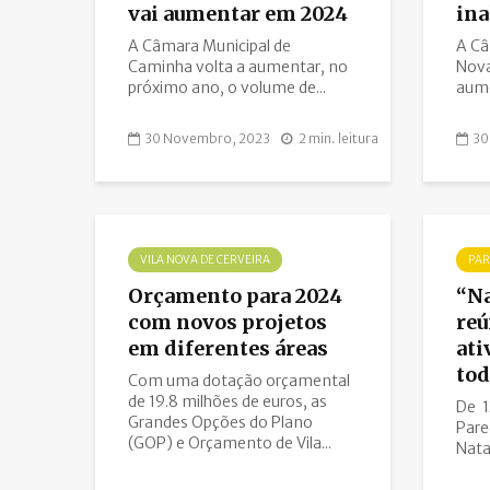
vai aumentar em 2024
ina
A Câmara Municipal de
A Câ
Caminha volta a aumentar, no
Nova
próximo ano, o volume de...
aume
30 Novembro, 2023
2 min. leitura
30
VILA NOVA DE CERVEIRA
PAR
Orçamento para 2024
“Na
com novos projetos
reú
em diferentes áreas
ati
tod
Com uma dotação orçamental
de 19.8 milhões de euros, as
De 1
Grandes Opções do Plano
Pare
(GOP) e Orçamento de Vila...
Natal