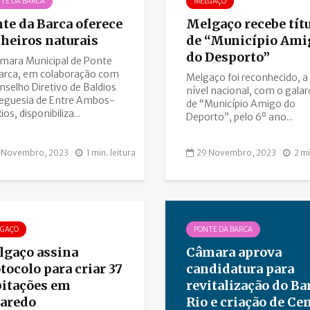
TE DA BARCA
MELGAÇO
te da Barca oferece
Melgaço recebe tít
heiros naturais
de “Município Ami
do Desporto”
mara Municipal de Ponte
arca, em colaboração com
Melgaço foi reconhecido, a
nselho Diretivo de Baldios
nível nacional, com o gala
reguesia de Entre Ambos-
de “Município Amigo do
os, disponibiliza...
Deporto”, pelo 6º ano...
 Novembro, 2023
1 min. leitura
29 Novembro, 2023
2 mi
LGAÇO
PONTE DA BARCA
gaço assina
Câmara aprova
tocolo para criar 37
candidatura para
itações em
revitalização do Ba
varedo
Rio e criação de Ce