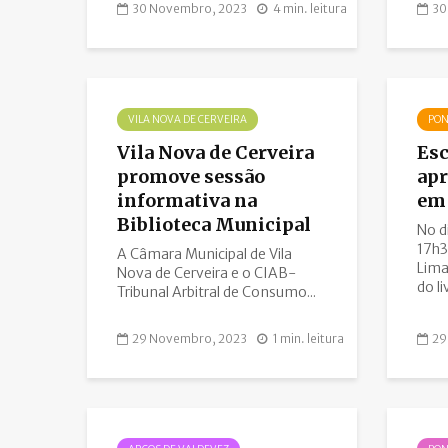
30 Novembro, 2023
4 min. leitura
30
VILA NOVA DE CERVEIRA
PON
Vila Nova de Cerveira
Esc
promove sessão
apr
informativa na
em 
Biblioteca Municipal
No d
17h3
A Câmara Municipal de Vila
Lima
Nova de Cerveira e o CIAB-
do li
Tribunal Arbitral de Consumo...
29 Novembro, 2023
1 min. leitura
29