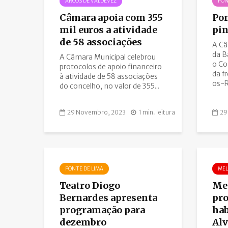
ARCOS DE VALDEVEZ
PON
Câmara apoia com 355
Pon
mil euros a atividade
pin
de 58 associações
A Câ
da B
A Câmara Municipal celebrou
o Co
protocolos de apoio financeiro
da f
à atividade de 58 associações
os-Ri
do concelho, no valor de 355...
29 Novembro, 2023
1 min. leitura
29
PONTE DE LIMA
ME
Teatro Diogo
Mel
Bernardes apresenta
pro
programação para
hab
dezembro
Al