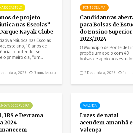
NA DO CASTELO
PONTE DE LIMA
anos de projeto
Candidaturas abert
utica nas Escolas”
para Bolsas de Est
Darque Kayak Clube
do Ensino Superior
2023/2024
iciativa Náutica nas Escolas
bre, este ano, 10 anos de
O Município de Ponte de L
tência, mantendo-se,
propõe um apoio com 40
e o primeiro dia, “um...
bolsas de apoio aos estudos
Dezembro, 2023
3 min. leitura
2 Dezembro, 2023
1 min.
A NOVA DE CERVEIRA
VALENÇA
, IRS e Derrama
Luzes de natal
a 2024
acendem amanhã 
rmanecem
Valença