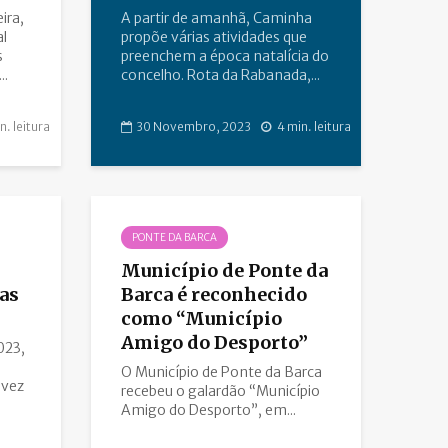
ira,
A partir de amanhã, Caminha
al
propõe várias atividades que
s
preenchem a época natalícia do
..
concelho. Rota da Rabanada,...
n. leitura
30 Novembro, 2023
4 min. leitura
PONTE DA BARCA
Município de Ponte da
as
Barca é reconhecido
como “Município
Amigo do Desporto”
023,
O Município de Ponte da Barca
evez
recebeu o galardão “Município
Amigo do Desporto”, em...