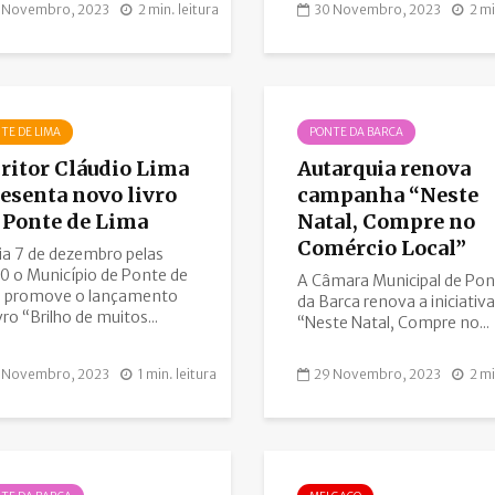
 Novembro, 2023
2 min. leitura
30 Novembro, 2023
2 mi
TE DE LIMA
PONTE DA BARCA
ritor Cláudio Lima
Autarquia renova
esenta novo livro
campanha “Neste
Ponte de Lima
Natal, Compre no
Comércio Local”
ia 7 de dezembro pelas
0 o Município de Ponte de
A Câmara Municipal de Pon
 promove o lançamento
da Barca renova a iniciativa
vro “Brilho de muitos...
“Neste Natal, Compre no...
 Novembro, 2023
1 min. leitura
29 Novembro, 2023
2 mi