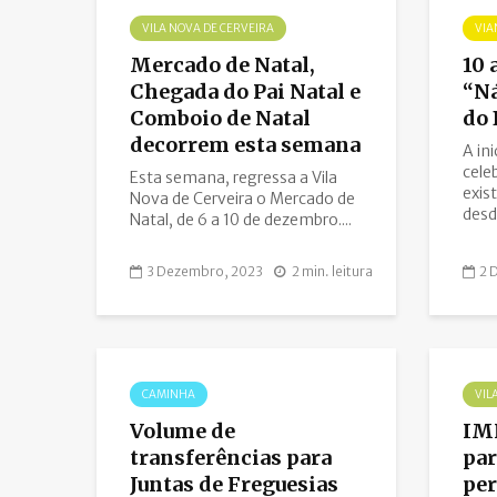
VILA NOVA DE CERVEIRA
VIA
Mercado de Natal,
10 
Chegada do Pai Natal e
“Ná
Comboio de Natal
do 
decorrem esta semana
A in
cele
Esta semana, regressa a Vila
exis
Nova de Cerveira o Mercado de
desd
Natal, de 6 a 10 de dezembro....
3 Dezembro, 2023
2 min. leitura
2 
CAMINHA
VIL
Volume de
IMI
transferências para
par
Juntas de Freguesias
pe