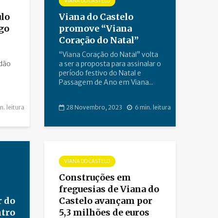
VIANA DO CASTELO
ulo
Viana do Castelo
go
promove “Viana
Coração do Natal”
“Viana Coração do Natal” volta
rdão
a ser a proposta para assinalar o
período festivo do Natal e
Passagem de Ano em Viana...
n. leitura
28 Novembro, 2023
6 min. leitura
VIANA DO CASTELO
Construções em
freguesias de Viana do
r do
Castelo avançam por
ntro
5,3 milhões de euros