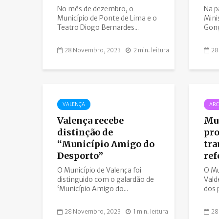
No mês de dezembro, o
Na p
Município de Ponte de Lima e o
Mini
Teatro Diogo Bernardes...
Gonç
28 Novembro, 2023
2 min. leitura
28
VALENÇA
ARC
Valença recebe
Mun
distinção de
pro
“Município Amigo do
tra
Desporto”
ref
O Município de Valença foi
O Mu
distinguido com o galardão de
Vald
‘Município Amigo do...
dos 
28 Novembro, 2023
1 min. leitura
28