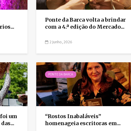
Ponte da Barca volta a brindar
ios...
com a 4.ª edição do Mercado...
2 Junho, 2026
PONTE DA BARCA
 foi um
“Rostos Inabaláveis”
das...
homenageia escritoras em...