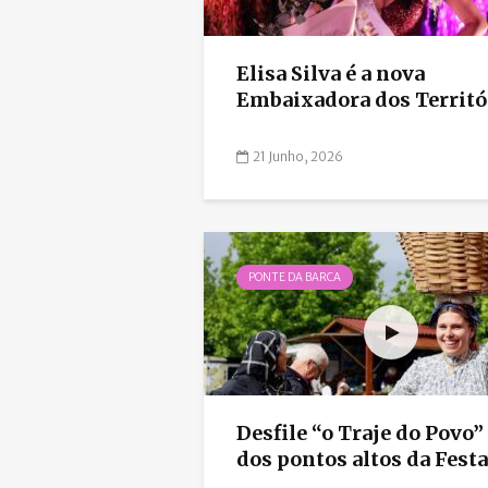
Elisa Silva é a nova
Embaixadora dos Territór
21 Junho, 2026
PONTE DA BARCA
Desfile “o Traje do Povo”
dos pontos altos da Festa 