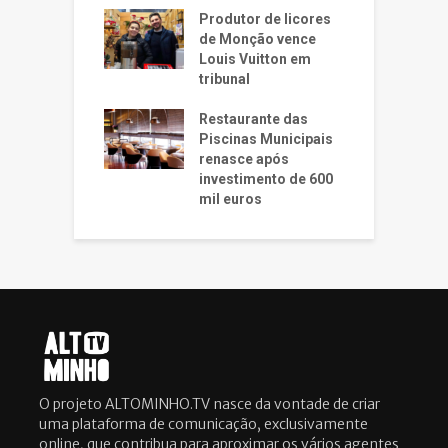
Produtor de licores
de Monção vence
Louis Vuitton em
tribunal
Restaurante das
Piscinas Municipais
renasce após
investimento de 600
mil euros
O projeto ALTOMINHO.TV nasce da vontade de criar
uma plataforma de comunicação, exclusivamente
online, que contribua para aproximar os vários agentes