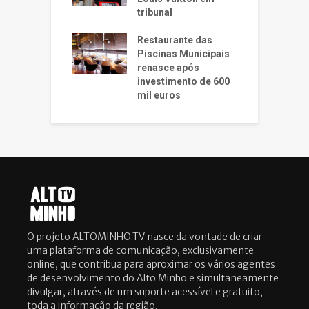
tribunal
Restaurante das
Piscinas Municipais
renasce após
investimento de 600
mil euros
O projeto ALTOMINHO.TV nasce da vontade de criar
uma plataforma de comunicação, exclusivamente
online, que contribua para aproximar os vários agentes
de desenvolvimento do Alto Minho e simultaneamente
divulgar, através de um suporte acessível e gratuito,
toda a informação da região.