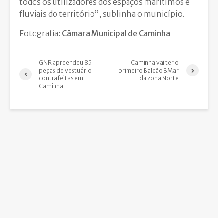
todos os utilizadores dos espaços marítimos e
fluviais do território”, sublinha o município.
Fotografia:
Câmara Municipal de Caminha
GNR apreendeu 85
Caminha vai ter o
peças de vestuário
primeiro Balcão BMar
contrafeitas em
da zona Norte
Caminha