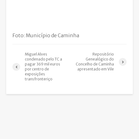
Foto: Município de Caminha
Miguel Alves
Repositório
condenado pelo TC a
Genealógico do
pagar 369 mil euros
Concelho de Caminha
por centro de
apresentado em Vile
exposições
transfronteriço