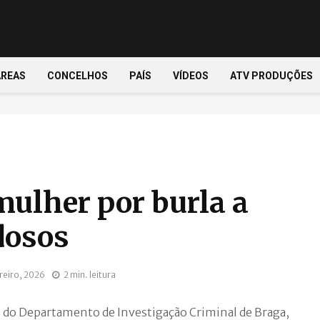
ÁREAS
CONCELHOS
PAÍS
VÍDEOS
ATV PRODUÇÕES
mulher por burla a
dosos
reiro, 2026
2 min. leitura
vés do Departamento de Investigação Criminal de Braga,