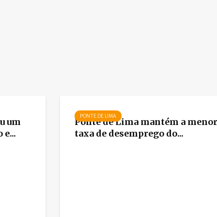
PONTE DE LIMA
ou um
Ponte de Lima mantém a meno
e...
taxa de desemprego do...