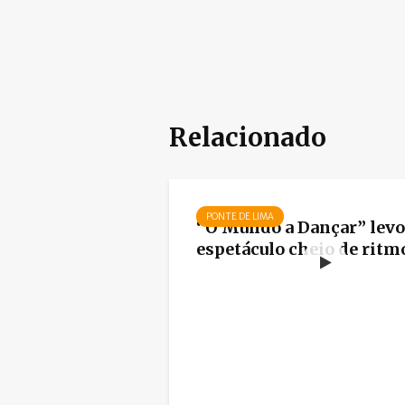
Relacionado
PONTE DE LIMA
“O Mundo a Dançar” lev
espetáculo cheio de ritmo 