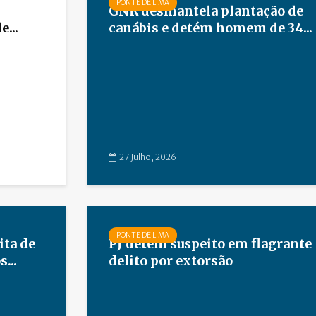
PONTE DE LIMA
GNR desmantela plantação de
...
canábis e detém homem de 34...
27 Julho, 2026
PONTE DE LIMA
ta de
PJ detém suspeito em flagrante
...
delito por extorsão