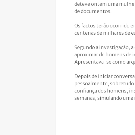
deteve ontem uma mulher su
de documentos.
Os factos terão ocorrido e
centenas de milhares de e
Segundo a investigação, a d
aproximar de homens de id
Apresentava-se como arqui
Depois de iniciar convers
pessoalmente, sobretudo n
confiança dos homens, ins
semanas, simulando uma r