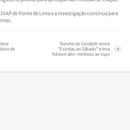
o DIAP de Ponte de Lima e a investigação continua para
timas.
ntiva
Rancho de Gondufe vence
órico de
“Estrelas ao Sábado” e leva
folclore alto-minhoto ao topo