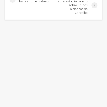
burla a homens idosos
apresentação de livro
sobre Grupos
Folclóricos do
Concelho