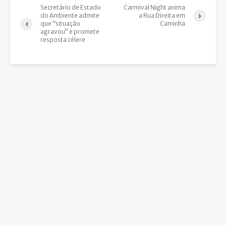
Secretário de Estado
Carmival Night anima
do Ambiente admite
a Rua Direita em
que “situação
Caminha
agravou” e promete
resposta célere