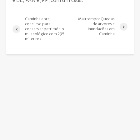
e BE, PAN e JPP, com um cada.
Caminha abre
Mau tempo: Quedas
concurso para
de árvores e
conservar património
inundações em
museológico com 295
Caminha
mil euros