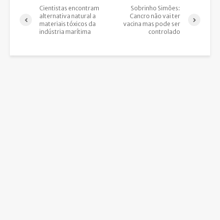
Cientistas encontram
Sobrinho Simões:
alternativa natural a
Cancro não vai ter
materiais tóxicos da
vacina mas pode ser
indústria marítima
controlado