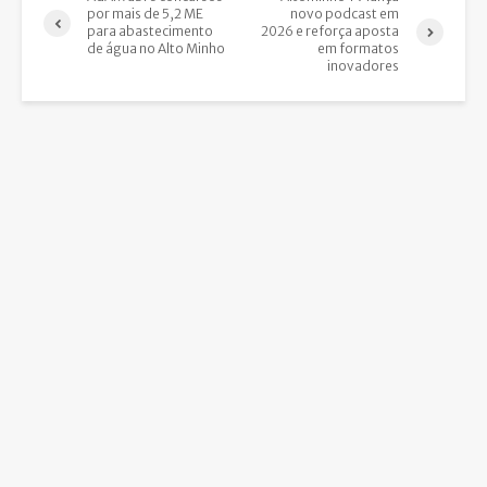
por mais de 5,2 ME
novo podcast em
para abastecimento
2026 e reforça aposta
de água no Alto Minho
em formatos
inovadores