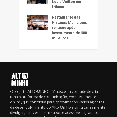
Louis Vuitton em
tribunal
Restaurante das
Piscinas Municipais
renasce após
investimento de 600
mil euros
O projeto ALTOMINHO.TV nasce da vontade de criar
uma plataforma de comunicação, exclusivamente
online, que contribua para aproximar os vários agentes
de desenvolvimento do Alto Minho e simultaneamente
divulgar, através de um suporte acessível e gratuito,