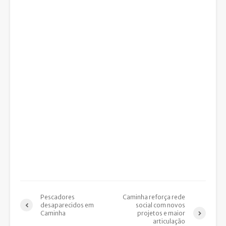
Pescadores
Caminha reforça rede
desaparecidos em
social com novos
Caminha
projetos e maior
articulação