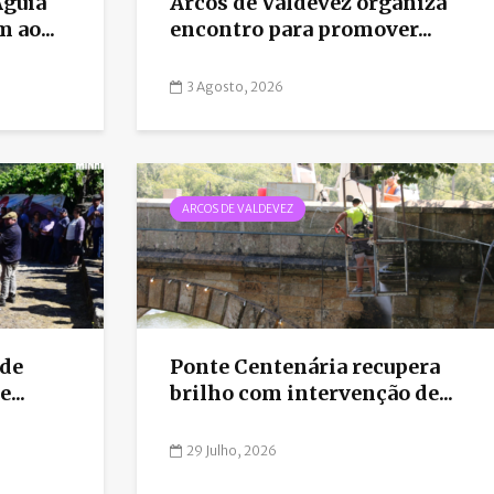
Aguiã
Arcos de Valdevez organiza
ao...
encontro para promover...
3 Agosto, 2026
ARCOS DE VALDEVEZ
 de
Ponte Centenária recupera
...
brilho com intervenção de...
29 Julho, 2026