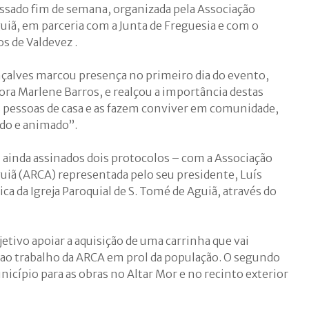
assado fim de semana, organizada pela Associação
guiã, em parceria com a Junta de Freguesia e com o
s de Valdevez .
çalves marcou presença no primeiro dia do evento,
a Marlene Barros, e realçou a importância destas
as pessoas de casa e as fazem conviver em comunidade,
do e animado”.
m ainda assinados dois protocolos – com a Associação
guiã (ARCA) representada pelo seu presidente, Luís
ca da Igreja Paroquial de S. Tomé de Aguiã, através do
tivo apoiar a aquisição de uma carrinha que vai
 ao trabalho da ARCA em prol da população. O segundo
nicípio para as obras no Altar Mor e no recinto exterior