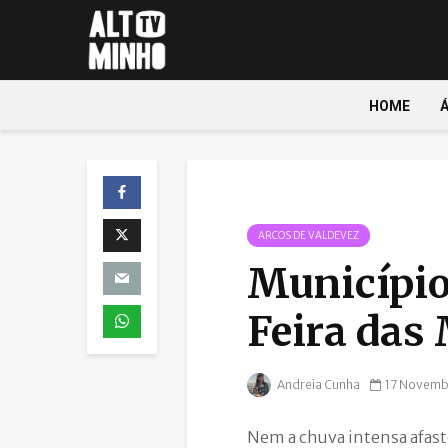
HOME
ARCOS DE VALDEVEZ
Município
Feira das
Andreia Cunha
17 Novemb
Nem a chuva intensa afast