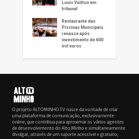
Louis Vuitton em
tribunal
Restaurante das
Piscinas Municipais
renasce após
investimento de 600
mil euros
O projeto ALTOMINHO.TV nasce da vontade de criar
uma plataforma de comunicação, exclusivamente
online, que contribua para aproximar os vários agentes
de desenvolvimento do Alto Minho e simultaneamente
divulgar, através de um suporte acessível e gratuito,