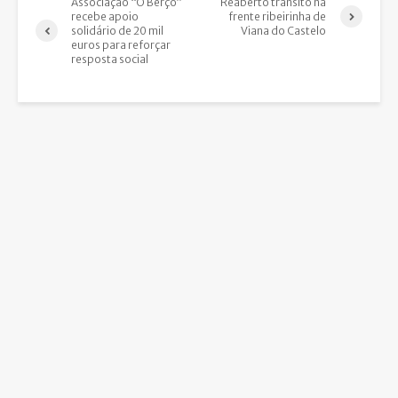
Associação “O Berço”
Reaberto trânsito na
recebe apoio
frente ribeirinha de
solidário de 20 mil
Viana do Castelo
euros para reforçar
resposta social