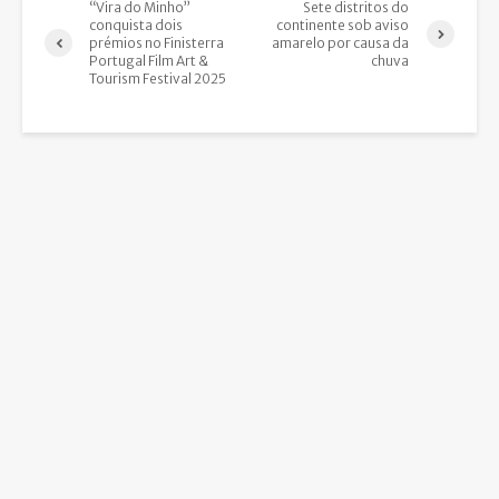
“Vira do Minho”
Sete distritos do
conquista dois
continente sob aviso
prémios no Finisterra
amarelo por causa da
Portugal Film Art &
chuva
Tourism Festival 2025