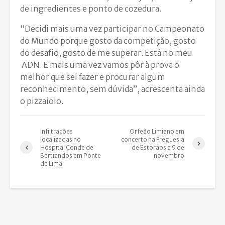
de ingredientes e ponto de cozedura.
“Decidi mais uma vez participar no Campeonato
do Mundo porque gosto da competição, gosto
do desafio, gosto de me superar. Está no meu
ADN. E mais uma vez vamos pôr à prova o
melhor que sei fazer e procurar algum
reconhecimento, sem dúvida”, acrescenta ainda
o pizzaiolo.
Infiltrações
Orfeão Limiano em
localizadas no
concerto na Freguesia
Hospital Conde de
de Estorãos a 9 de
Bertiandos em Ponte
novembro
de Lima